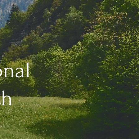
onal
ch