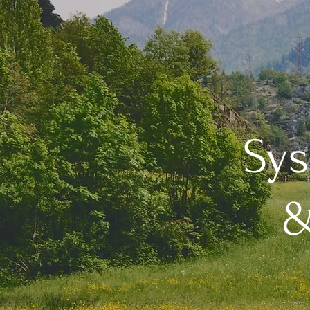
Sys
&