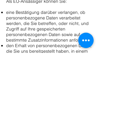
Als EU-Ansässiger können Sie:
eine Bestätigung darüber verlangen, ob
personenbezogene Daten verarbeitet
werden, die Sie betreffen, oder nicht, und
Zugriff auf Ihre gespeicherten
personenbezogenen Daten sowie auf
bestimmte Zusatzinformationen anfordern;
den Erhalt von personenbezogenen Daten,
die Sie uns bereitgestellt haben, in einem
strukturierten, gängigen und
maschinenlesbaren Format verlangen;
die Berichtigung lhrer personenbezogenen
Daten verlangen, die bei uns gespeichert
sind;
die Löschung Ihrer personenbezogenen
Daten verlangen;
der Verarbeitung Ihrer
personenbezogenen Daten durch uns
widersprechen;
die Einschränkung der Verarbeitung Ihrer
personenbezogenen Daten verlangen,
oder
eine Beschwerde bei einer
Aufsichtsbehörde einreichen.